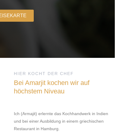
EISEKARTE
HIER KOCHT DER CHEF
Bei Amarjit kochen wir auf
höchstem Niveau
Ich (Armajit) erlernte das Kochhandwerk in Indien
und bei einer Ausbildung in einem griechischen
Restaurant in Hamburg.